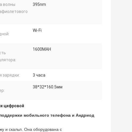
а волны
395nm
афиолетового
:
Wi-Fi
дной:
1600MAH
сть
улятора:
я зарядки:
3 часа
38*32*160.5мм
ер:
жи цифровой
поддержки мобильного телефона и Андриод
жу и скальп. Она оборудована с