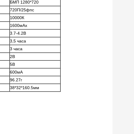
БМП 1280*720
720П/25фпс
10000К
1600мАх
3.7-4.2В
3,5 часа
3 часа
2В
5В
600мА
96.27г
38*32*160.5мм