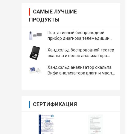
САМЫЕ ЛУЧШИЕ
ПРОДУКТЫ
Портативный беспроводной
прибор диагноза телемедицины
анализатора кожи цифров с
поляризовывает свет
Хандхэльд беспроводной тестер
скальпа и волос анализатора
кожи Вифи с экраном 3,5 дюймов
Хандхэльд анализатор скальпа
Вифи анализатора влаги и масла
кожи Дерматоскопе лицевой
СЕРТИФИКАЦИЯ