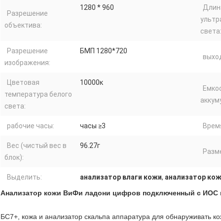
1280 * 960
Длин
Разрешение
ультр
объектива:
света
Разрешение
БМП 1280*720
выхо
изображения:
Цветовая
10000к
Емко
температура белого
аккум
света:
рабочие часы:
часы ≥3
Врем
Вес (чистый вес в
96.27г
Разм
блок):
Выделить:
анализатор влаги кожи
,
анализатор ко
Анализатор кожи ВиФи ладони цифров подключенный с ИОС 
БС7+, кожа и анализатор скальпа аппаратура для обнаруживать ко