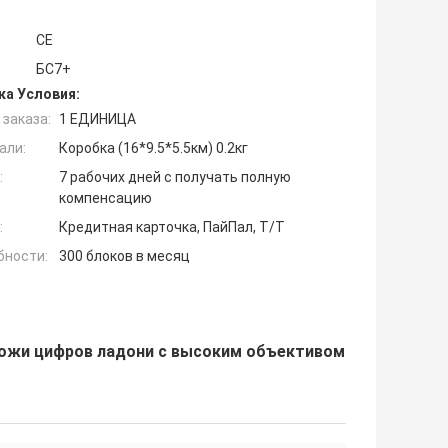
CE
БС7+
ка Условия:
заказа:
1 ЕДИНИЦА
али:
Коробка (16*9.5*5.5км) 0.2кг
:
7 рабочих дней с получать полную
компенсацию
:
Кредитная карточка, ПайПал, Т/Т
бности:
300 блоков в месяц
ожи цифров ладони с высоким объективом