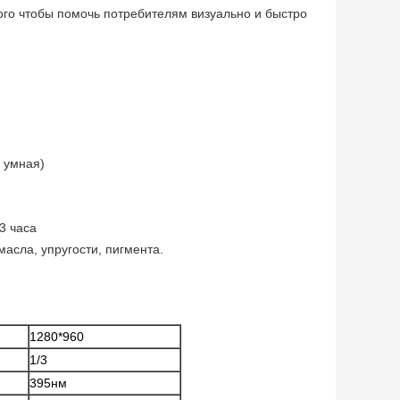
о чтобы помочь потребителям визуально и быстро
 умная)
3 часа
сла, упругости, пигмента.
1280*960
1/3
395нм