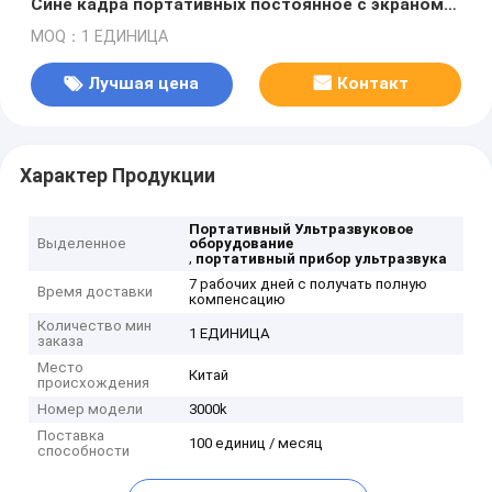
Сине кадра портативных постоянное с экраном
12 дюймов
MOQ：1 ЕДИНИЦА
Лучшая цена
Контакт
Характер Продукции
Портативный Ультразвуковое
Выделенное
оборудование
,
портативный прибор ультразвука
7 рабочих дней с получать полную
Время доставки
компенсацию
Количество мин
1 ЕДИНИЦА
заказа
Место
Китай
происхождения
Номер модели
3000k
Поставка
100 единиц / месяц
способности