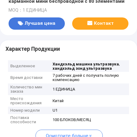
карманной мини беспроводной с 80 элементами
MOQ：1 ЕДИНИЦА
Лучшая цена
Контакт
Характер Продукции
,
Хандхэльд машина ультразвука
Выделенное
хандхэльд зонд ультразвука
7 рабочих дней с получать полную
Время доставки
компенсацию
Количество мин
1 ЕДИНИЦА
заказа
Место
Китай
происхождения
Номер модели
U1
Поставка
100 БЛОКОВ/МЕСЯЦ
способности
Осмотрите больше