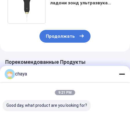
ладони зонд ультразвука
карманной мини беспроводной
с 80 элементами
Продолжать
Порекомендованные Продукты
chaya
9:21 PM
Good day, what product are you looking for?
Ультразвуковой
Мини карманный
Цифровой
сканер 5G
ультразвуковой
беспроводны
сканер
ультразвуков