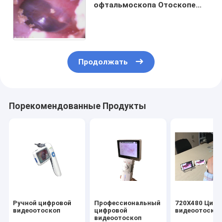
офтальмоскопа Отоскопе
ЭНТ эндоскопии монитора
ЛКД 3,5 дюймов Хандхэльд
видео- опционная
Продолжать
Порекомендованные Продукты
Ручной цифровой
Профессиональный
720X480 Циф
видеоотоскоп
цифровой
видеоотоско
видеоотоскоп