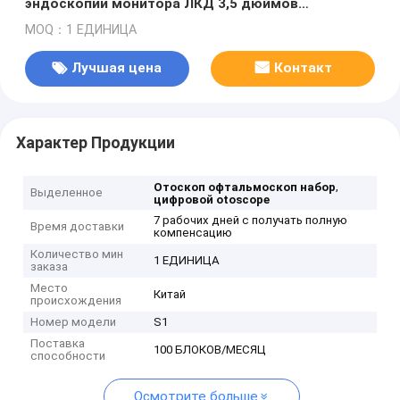
эндоскопии монитора ЛКД 3,5 дюймов
Хандхэльд видео- опционная
MOQ：1 ЕДИНИЦА
Лучшая цена
Контакт
Характер Продукции
,
Отоскоп офтальмоскоп набор
Выделенное
цифровой otoscope
7 рабочих дней с получать полную
Время доставки
компенсацию
Количество мин
1 ЕДИНИЦА
заказа
Место
Китай
происхождения
Номер модели
S1
Поставка
100 БЛОКОВ/МЕСЯЦ
способности
Осмотрите больше