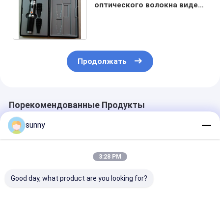
оптического волокна видео-
стекло большого скреста
упорное
Продолжать
Порекомендованные Продукты
sunny
3:28 PM
Good day, what product are you looking for?
Ручной цифровой
Профессиональный
720X480 Циф
видеоотоскоп
цифровой
видеоотоско
видеоотоскоп