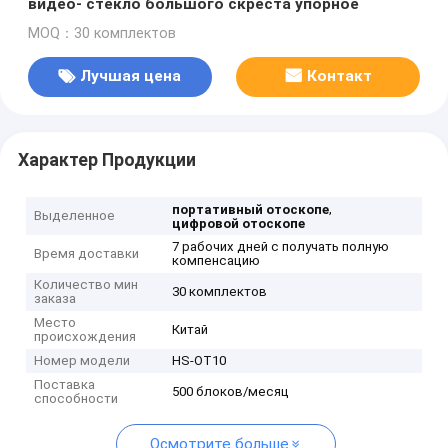
видео- стекло большого скреста упорное
MOQ：30 комплектов
Лучшая цена
Контакт
Характер Продукции
,
портативный отоскопе
Выделенное
цифровой отоскопе
7 рабочих дней с получать полную
Время доставки
компенсацию
Количество мин
30 комплектов
заказа
Место
Китай
происхождения
Номер модели
HS-OT10
Поставка
500 блоков/месяц
способности
Осмотрите больше