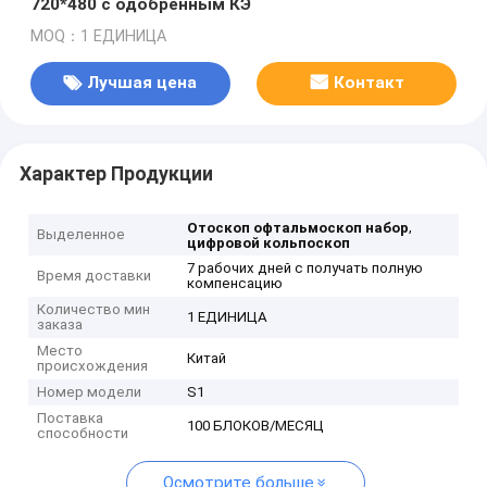
720*480 с одобренным КЭ
MOQ：1 ЕДИНИЦА
Лучшая цена
Контакт
Характер Продукции
,
Отоскоп офтальмоскоп набор
Выделенное
цифровой кольпоскоп
7 рабочих дней с получать полную
Время доставки
компенсацию
Количество мин
1 ЕДИНИЦА
заказа
Место
Китай
происхождения
Номер модели
S1
Поставка
100 БЛОКОВ/МЕСЯЦ
способности
Осмотрите больше