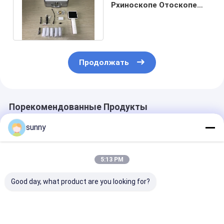
Рхиноскопе Отоскопе
разрешения 720*480 с
одобренным КЭ
Продолжать
Порекомендованные Продукты
sunny
5:13 PM
Good day, what product are you looking for?
Ручной цифровой
Профессиональный
720X480 Циф
видеоотоскоп
цифровой
видеоотоско
видеоотоскоп